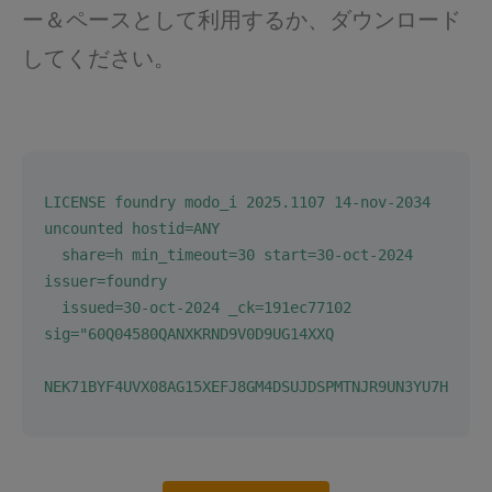
ー＆ペースとして利用するか、ダウンロード
してください。
LICENSE foundry modo_i 2025.1107 14-nov-2034 
uncounted hostid=ANY
  share=h min_timeout=30 start=30-oct-2024 
issuer=foundry
  issued=30-oct-2024 _ck=191ec77102 
sig="60Q04580QANXKRND9V0D9UG14XXQ
NEK71BYF4UVX08AG15XEFJ8GM4DSUJDSPMTNJR9UN3YU7HFY0"