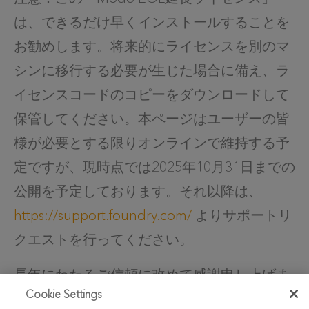
は、できるだけ早くインストールすることを
お勧めします。将来的にライセンスを別のマ
シンに移行する必要が生じた場合に備え、ラ
イセンスコードのコピーをダウンロードして
保管してください。本ページはユーザーの皆
様が必要とする限りオンラインで維持する予
定ですが、現時点では2025年10月31日までの
公開を予定しております。それ以降は、
https://support.foundry.com/
よりサポートリ
クエストを行ってください。
長年にわたるご信頼に改めて感謝申し上げま
Cookie Settings
す。当社は変化が困難であることを理解して